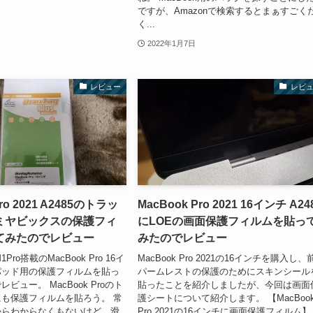
ですが、Amazonで検索するとまぁすごく
く...
2022年1月7日
レビュー
レビ
ro 2021 A2485のトラッ
MacBook Pro 2021 16インチ A24
ミヤビックスの保護フィ
にLOEの画面保護フィルムを貼っ
てみたのでレビュー
みたのでレビュー
Pro搭載のMacBook Pro 16イ
MacBook Pro 2021の16インチを購入し、
パッド用の保護フィルムを貼っ
パームレストの保護のためにスキンシール
ビュー。 MacBook Proのト
貼ったことを紹介しましたが、今回は画面
も保護フィルムを貼ろう。 常
護シートについて紹介します。 【MacBoo
からわからなくもないけど、滑
Pro 2021の16インチに画面保護フィルム】