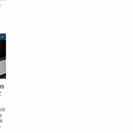
た
ュー
85
て
前回
を
保
k