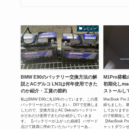
レビュー
BMW E90のバッテリー交換方法の解
M1Pro搭載の
説とACデルコ LN3は何年使用できた
初期化しmac
のか紹介・工賃の節約
ストールし
私はBMW E90に丸10年のっています。この度
MacBook P
バッテリーが上がってしまい、DIYで交換しま
経ちました。
したので、交換方法とAC Delcoのバッテリー
しておりますが
がどれだけ使用できたのか紹介していきま
ので初期化し
す。 【バッテリーが上がった経緯】 ハザード
【MacBook 
点けて路肩に停めていたらバッテリーあ...
ャットダウンせ