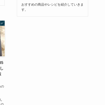
おすすめの商品やレシピを紹介していきま
す。
ュー
85
入し
装
めの
】
ん
たの