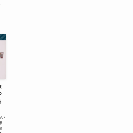
..
ュー
ボ
P
き
ちい
限
ま