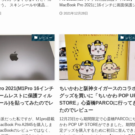
う。 スキンシールや液晶...
MacBook Pro 2021に16インチに画面保護シ.
日
2021年12月28日
レビュー
レビ
ro 2021(M1Pro 16インチ
ちいかわと阪神タイガースのコラ
のパームレストに保護フィル
グッズを買いに「ちいかわ POP U
ール)を貼ってみたのでレ
STORE」心斎橋PARCOに行って
たのでレビュー
ws派だった私ですが、M1pro搭載
12月23日から期間限定で心斎橋PARCOに
cBook Pro A2845を購入しま
かわ POP UP STOREができました。期間
acBookのレビューではなく、
定グッズを購入するために初日に並んでき